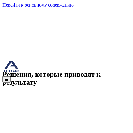
Выбрать склад
Перейти к основному содержанию
Решения
Функционал
Партнеры
Преимущества
Задать вопрос
/
РУС
EN
Главная
Складская логистика
Транспортная логистика
Фулфилме
Решения, которые приводят к
☰
результату